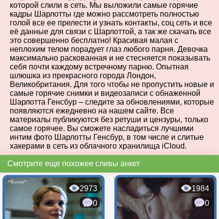
которой слили в сеть. Мы выложили самые горячие
кадры Шарлотты где можно рассмотреть полностью
голой все ее прелести и узнать контакты, соц сеть и все
её данные для связи с Шарлоттой, а так же скачать все
это совершенно бесплатно! Красивая малая с
неплохим телом порадует глаз любого парня. Девочка
максимально раскованная и не стесняется показывать
себя почти каждому встречному парню. Опытная
шлюшка из прекрасного города Лондон,
Великобритания. Для того чтобы не пропустить новые и
самые горячие снимки и видеозаписи с обнаженной
Шарлотта Генсбур – следите за обновлениями, которые
появляются ежедневно на нашем сайте. Все
материалы публикуются без ретуши и цензуры, только
самое горячее. Вы сможете насладиться лучшими
интим фото Шарлотты Генсбур, в том числе и слитые
хакерами в сеть из облачного хранилища iCloud.
Смотрите еще похожее сливы анкет
2973
1984
0
0