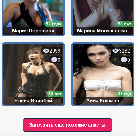
52 года
56 лет
Мария Порошина
Марина Могилевская
2959
3182
0
0
59 лет
31 год
Елена Воробей
Анна Кошмал
Загрузить еще похожие анкеты