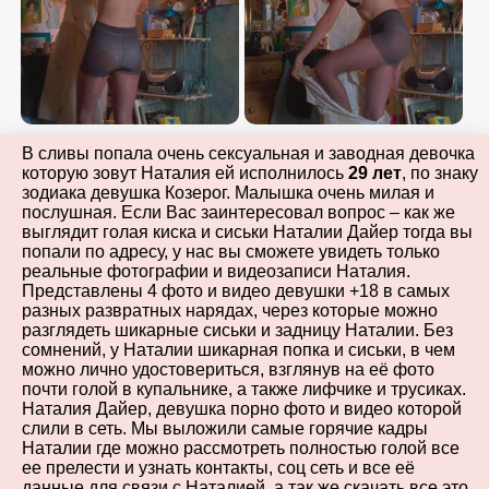
В сливы попала очень сексуальная и заводная девочка
которую зовут Наталия ей исполнилось
29 лет
, по знаку
зодиака девушка Козерог. Малышка очень милая и
послушная. Если Вас заинтересовал вопрос – как же
выглядит голая киска и сиськи Наталии Дайер тогда вы
попали по адресу, у нас вы сможете увидеть только
реальные фотографии и видеозаписи Наталия.
Представлены 4 фото и видео девушки +18 в самых
разных развратных нарядах, через которые можно
разглядеть шикарные сиськи и задницу Наталии. Без
сомнений, у Наталии шикарная попка и сиськи, в чем
можно лично удостовериться, взглянув на её фото
почти голой в купальнике, а также лифчике и трусиках.
Наталия Дайер, девушка порно фото и видео которой
слили в сеть. Мы выложили самые горячие кадры
Наталии где можно рассмотреть полностью голой все
ее прелести и узнать контакты, соц сеть и все её
данные для связи с Наталией, а так же скачать все это