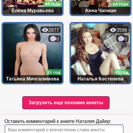
44 года
44 года
Елена Муравьева
Анна Чапман
2877
3598
0
0
31 год
41 год
Татьяна Мингалимова
Наталья Костенева
Загрузить еще похожие анкеты
Оставить комментарий к анкете Наталия Дайер: